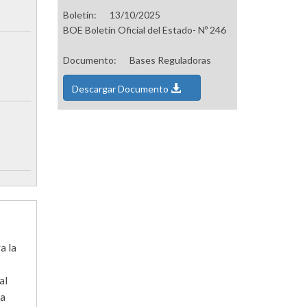
Boletín:
13/10/2025
BOE Boletín Oficial del Estado- Nº 246
Documento:
Bases Reguladoras
Descargar Documento
a la
al
ya