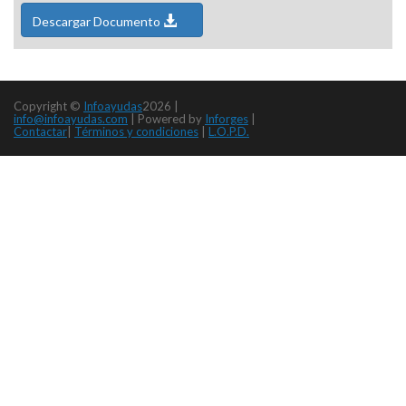
Descargar Documento
Copyright ©
Infoayudas
2026 |
info@infoayudas.com
|
Powered by
Inforges
|
Contactar
|
Términos y condiciones
|
L.O.P.D.