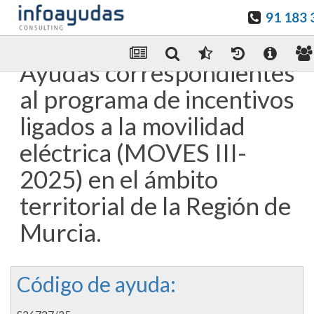
91 183 
Guardar en favoritos
Enviar Por email
Ayudas correspondientes
al programa de incentivos
ligados a la movilidad
eléctrica (MOVES III-
2025) en el ámbito
territorial de la Región de
Murcia.
Código de ayuda: