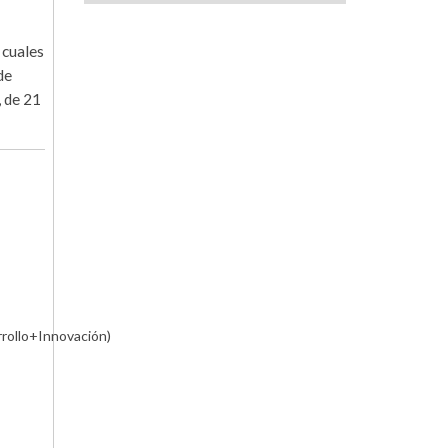
 cuales
de
 de 21
rollo+Innovación)