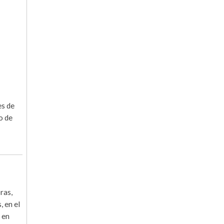
es de
o de
ras,
, en el
s en