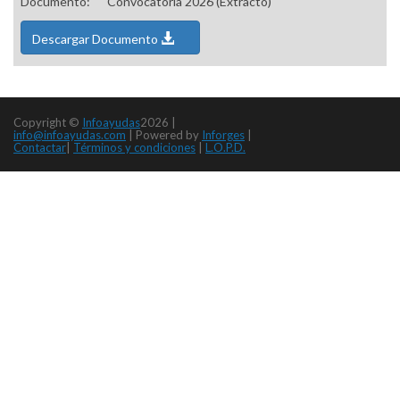
Documento:
Convocatoria 2026 (Extracto)
Descargar Documento
Copyright ©
Infoayudas
2026 |
info@infoayudas.com
|
Powered by
Inforges
|
Contactar
|
Términos y condiciones
|
L.O.P.D.