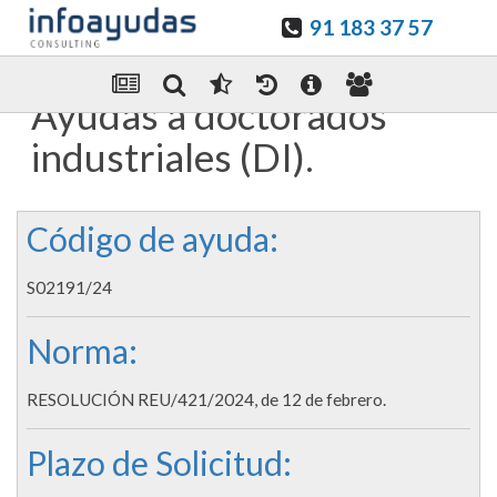
91 183 37 57
Guardar en favoritos
Enviar Por email
Ayudas a doctorados
industriales (DI).
Código de ayuda:
S02191/24
Norma:
RESOLUCIÓN REU/421/2024, de 12 de febrero.
Plazo de Solicitud: