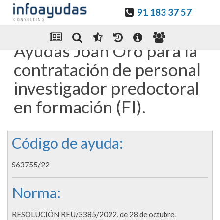
91 183 37 57
Guardar en favoritos
Enviar Por email
Ayudas Joan Oró para la
contratación de personal
investigador predoctoral
en formación (FI).
Código de ayuda:
S63755/22
Norma:
RESOLUCIÓN REU/3385/2022, de 28 de octubre.