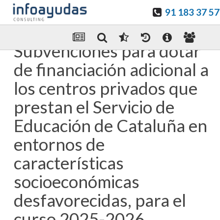
91 183 37 57
Guardar en favoritos
Enviar Por email
Subvenciones para dotar
de financiación adicional a
los centros privados que
prestan el Servicio de
Educación de Cataluña en
entornos de
características
socioeconómicas
desfavorecidas, para el
curso 2025-2026.