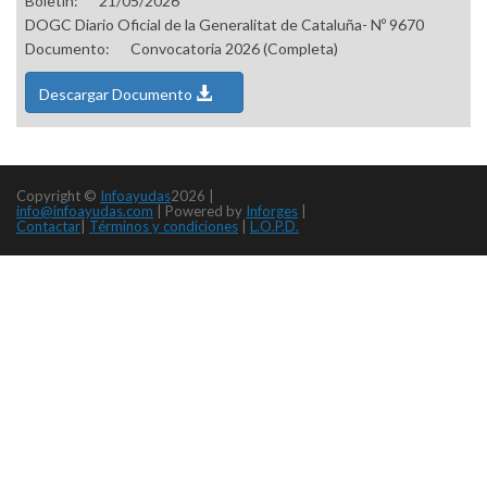
Boletín:
21/05/2026
DOGC Diario Oficial de la Generalitat de Cataluña- Nº 9670
Documento:
Convocatoria 2026 (Completa)
Descargar Documento
Copyright ©
Infoayudas
2026 |
info@infoayudas.com
|
Powered by
Inforges
|
Contactar
|
Términos y condiciones
|
L.O.P.D.