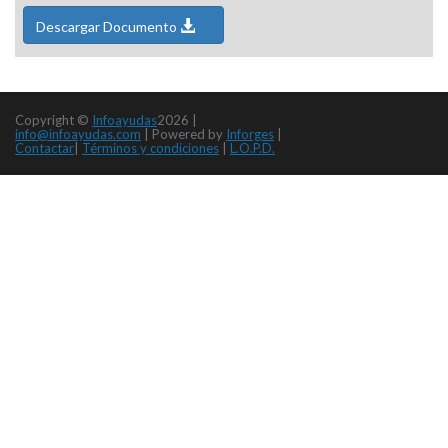
Descargar Documento
Copyright ©
Infoayudas
2026 |
info@infoayudas.com
|
Powered by
Inforges
|
Contactar
|
Términos y condiciones
|
L.O.P.D.