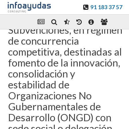
91 183 37 57
Guardar en favoritos
Enviar Por email
Subvenciones, en régimen
de concurrencia
competitiva, destinadas al
fomento de la innovación,
consolidación y
estabilidad de
Organizaciones No
Gubernamentales de
Desarrollo (ONGD) con
sede social o delegación