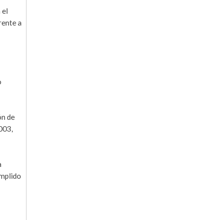
 el
rente a
o
ón de
003,
a
umplido