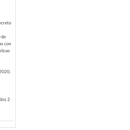
ecreto
 de
as con
blicas
/2020,
ados 2