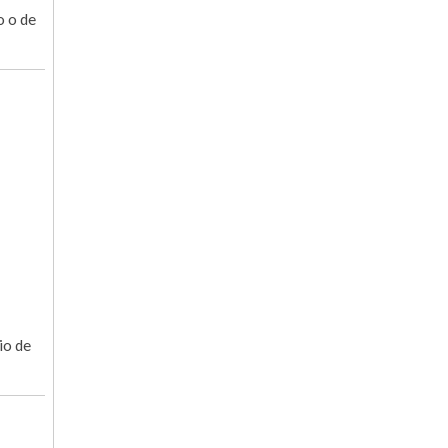
o o de
io de