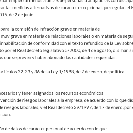
e dar empleo al menos a un 2% de personas trabajadoras con discap
icar las medidas alternativas de carácter excepcional que regulan el 
15, de 2 de junio.
 para la comisión de infracción grave en materia de
 muy grave en materia de relaciones laborales o en materia de segu
e inhabilitación de conformidad con el texto refundido de la Ley sobr
o por el Real decreto legislativo 5/2000, de 4 de agosto, o, si han s
as que se prevén y haber abonado las cantidades requeridas.
rtículos 32, 33 y 36 de la Ley 1/1998, de 7 de enero, de política
ecesarios y tener asignados los recursos económicos
revención de riesgos laborales a la empresa, de acuerdo con lo que d
 riesgos laborales, y el Real decreto 39/1997, de 17 de enero, por e
nción.
ón de datos de carácter personal de acuerdo con lo que