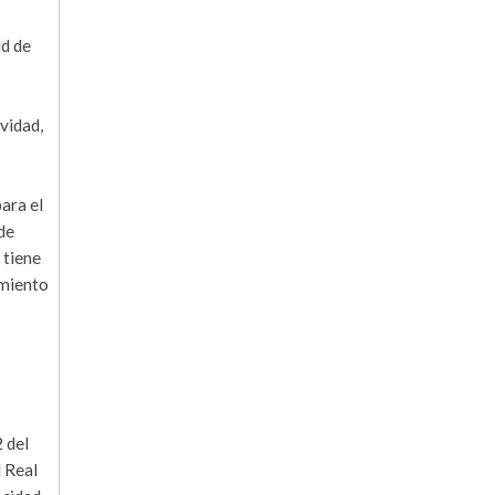
ud de
vidad,
para el
de
 tiene
imiento
2 del
l Real