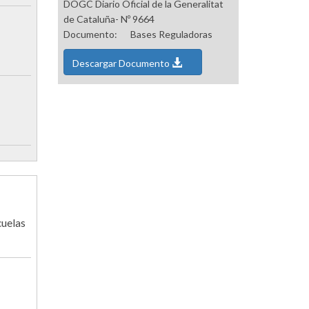
DOGC Diario Oficial de la Generalitat
de Cataluña- Nº 9664
Documento:
Bases Reguladoras
Descargar Documento
cuelas