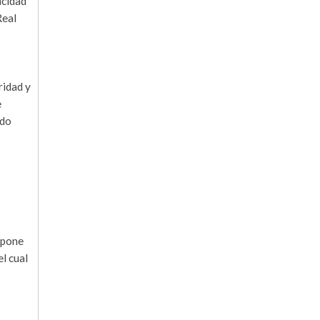
acidad
Real
ridad y
e
ido
ispone
l cual