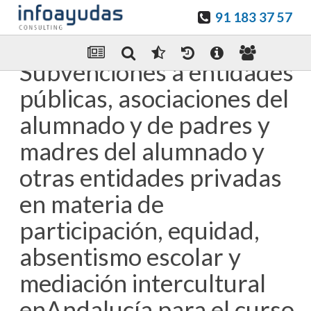
91 183 37 57
Guardar en favoritos
Enviar Por email
Subvenciones a entidades
públicas, asociaciones del
alumnado y de padres y
madres del alumnado y
otras entidades privadas
en materia de
participación, equidad,
absentismo escolar y
mediación intercultural
enAndalucía para el curso